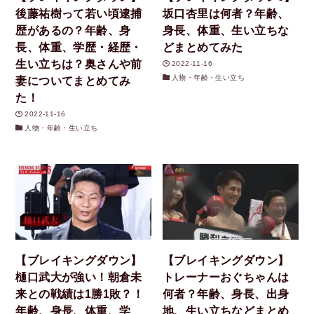
後藤祐樹って若い頃逮捕
坂口杏里は何者？年齢、
歴があるの？年齢、身
身長、体重、生い立ちな
長、体重、学歴・経歴・
どまとめてみた
生い立ちは？奥さんや前
2022-11-16
人物・年齢・生い立ち
妻についてまとめてみ
た！
2022-11-16
人物・年齢・生い立ち
【ブレイキングダウン】
【ブレイキングダウン】
樋口武大が強い！朝倉未
トレーナーおぐちゃんは
来との戦績は1勝1敗？！
何者？年齢、身長、出身
年齢、身長、体重、学
地、生い立ちなどまとめ