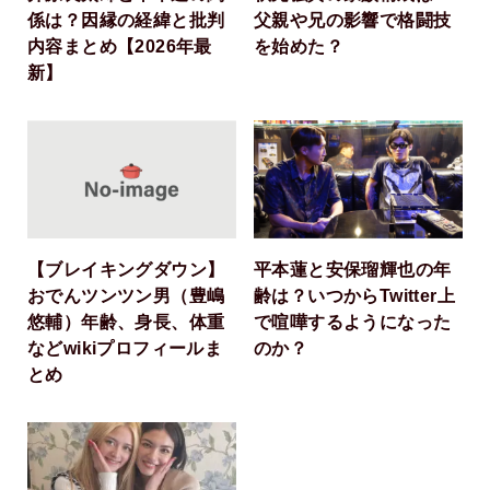
係は？因縁の経緯と批判
父親や兄の影響で格闘技
内容まとめ【2026年最
を始めた？
新】
【ブレイキングダウン】
平本蓮と安保瑠輝也の年
おでんツンツン男（豊嶋
齢は？いつからTwitter上
悠輔）年齢、身長、体重
で喧嘩するようになった
などwikiプロフィールま
のか？
とめ