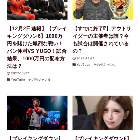
【12月2日速報】【ブレイ
【すでに終了⁉︎】アウトサ
キングダウン6】1000万
イダーの主催者は誰？今
円を賭けた熾烈な戦い！
も試合は開催されている
バン仲村VS YUGO！試合
の？
結果、1000万円の配布方
2022-11-21
YouTube - その他ジャンル
法は？
2022-11-27
YouTube - その他ジャンル
【ブレイキングダウン】
【ブレイキングダウン6】