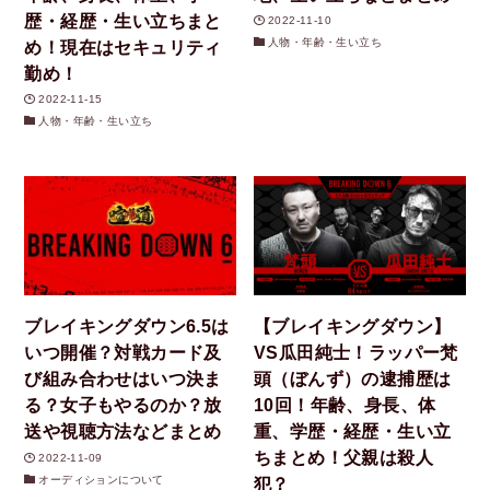
歴・経歴・生い立ちまと
2022-11-10
人物・年齢・生い立ち
め！現在はセキュリティ
勤め！
2022-11-15
人物・年齢・生い立ち
ブレイキングダウン6.5は
【ブレイキングダウン】
いつ開催？対戦カード及
VS瓜田純士！ラッパー梵
び組み合わせはいつ決ま
頭（ぼんず）の逮捕歴は
る？女子もやるのか？放
10回！年齢、身長、体
送や視聴方法などまとめ
重、学歴・経歴・生い立
ちまとめ！父親は殺人
2022-11-09
オーディションについて
犯？