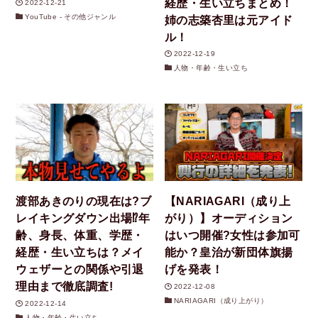
経歴・生い立ちまとめ！
2022-12-21
YouTube - その他ジャンル
姉の志築杏里は元アイド
ル！
2022-12-19
人物・年齢・生い立ち
渡部あきのりの現在は?ブ
【NARIAGARI（成り上
レイキングダウン出場⁉︎年
がり）】オーディション
齢、身長、体重、学歴・
はいつ開催?女性は参加可
経歴・生い立ちは？メイ
能か？皇治が新団体旗揚
ウェザーとの関係や引退
げを発表！
理由まで徹底調査!
2022-12-08
NARIAGARI（成り上がり）
2022-12-14
人物・年齢・生い立ち