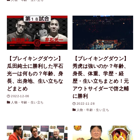
【ブレイキングダウン】
【ブレイキングダウン】
瓜田純士に勝利した平石
秀虎は強いのか？年齢、
光一は何もの？年齢、身
身長、体重、学歴・経
長、出身地、生い立ちな
歴・生い立ちまとめ！元
どまとめ
アウトサイダーで啓之輔
に勝利
2022-12-06
人物・年齢・生い立ち
2022-11-28
人物・年齢・生い立ち