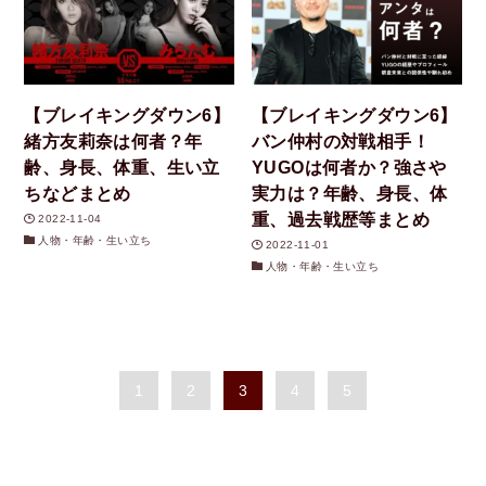
【ブレイキングダウン6】
【ブレイキングダウン6】
緒方友莉奈は何者？年
バン仲村の対戦相手！
齢、身長、体重、生い立
YUGOは何者か？強さや
ちなどまとめ
実力は？年齢、身長、体
重、過去戦歴等まとめ
2022-11-04
人物・年齢・生い立ち
2022-11-01
人物・年齢・生い立ち
1
2
3
4
5