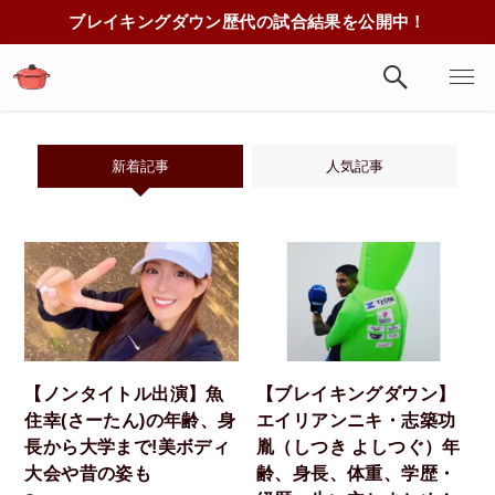
ブレイキングダウン歴代の試合結果を公開中！
新着記事
人気記事
【ノンタイトル出演】魚
【ブレイキングダウン】
住幸(さーたん)の年齢、身
エイリアンニキ・志築功
長から大学まで!美ボディ
胤（しつき よしつぐ）年
大会や昔の姿も
齢、身長、体重、学歴・