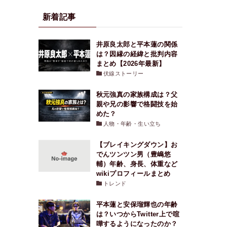
新着記事
井原良太郎と平本蓮の関係
は？因縁の経緯と批判内容
まとめ【2026年最新】
伏線ストーリー
秋元強真の家族構成は？父
親や兄の影響で格闘技を始
めた？
人物・年齢・生い立ち
【ブレイキングダウン】お
でんツンツン男（豊嶋悠
輔）年齢、身長、体重など
wikiプロフィールまとめ
トレンド
平本蓮と安保瑠輝也の年齢
は？いつからTwitter上で喧
嘩するようになったのか？