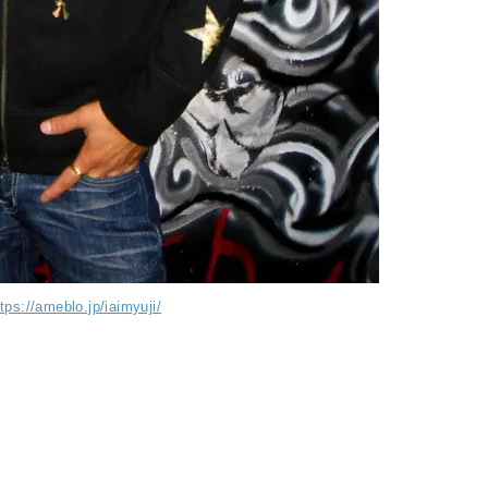
ttps://ameblo.jp/iaimyuji/