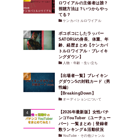
ロワイアルの主催者は誰？
視聴方法は？いつからやっ
てる？
ケンカバトルロワイアル
ボコボコにしたラッパー
SATORUの身長、体重、年
齢、経歴まとめ【ケンカバ
トルロワイアル・ブレイキ
ングダウン】
人物・年齢・生い立ち
【出場者一覧】ブレイキン
グダウン5の対戦カード（男
性編）
【BreakingDown】
オーディションについて
【2026年最新版】女性パチ
ンコYouTuber（ユーチュー
バー）一覧まとめ｜登録者
数ランキング＆活動状況
YouTube - その他ジャンル