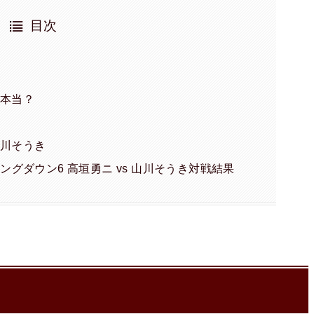
目次
て本当？
S山川そうき
キングダウン6 高垣勇ニ vs 山川そうき対戦結果