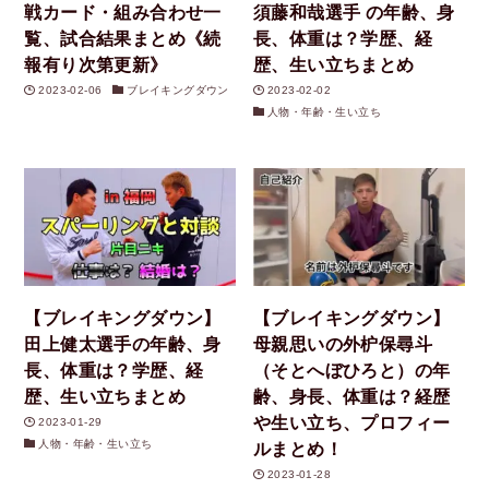
戦カード・組み合わせ一
須藤和哉選手 の年齢、身
覧、試合結果まとめ《続
長、体重は？学歴、経
報有り次第更新》
歴、生い立ちまとめ
2023-02-06
ブレイキングダウン
2023-02-02
人物・年齢・生い立ち
【ブレイキングダウン】
【ブレイキングダウン】
田上健太選手の年齢、身
母親思いの外枦保尋斗
長、体重は？学歴、経
（そとへぼひろと）の年
歴、生い立ちまとめ
齢、身長、体重は？経歴
や生い立ち、プロフィー
2023-01-29
人物・年齢・生い立ち
ルまとめ！
2023-01-28