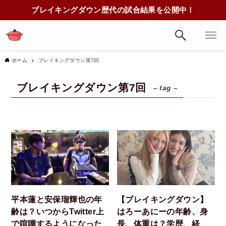
ブレイキングダウン歴代の試合結果を公開中！
ホーム
ブレイキングダウン第7回
ブレイキングダウン第7回
– tag –
平本蓮と安保瑠輝也の年
【ブレイキングダウン】
齢は？いつからTwitter上
はろーあにーの年齢、身
で喧嘩するようになった
長、体重は？学歴、経