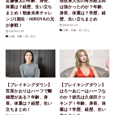
近藤優太の年齢、身長、
現役東大生の有井皓太郎
体重は？経歴、生い立ち
は強かったのか？年齢、
まとめ！朝倉未来チャレ
身長、体重は？学歴、経
ンジ1期生・HIROYAの兄
歴、生い立ちまとめ
が参戦！
2023-01-10
人物・年齢・生い立ち
2023-01-15
人物・年齢・生い立ち
【ブレイキングダウン】
【ブレイキングダウン】
宮里かおりはハーフで離
はろーあにーはハーフな
婚歴がある？年齢、身
のか？彼氏は久保田クッ
長、体重は？経歴、生い
キング！年齢、身長、体
立ちまとめ！
重は？学歴、経歴、生い