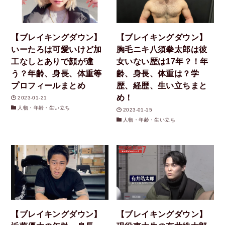
【ブレイキングダウン】
【ブレイキングダウン】
いーたろは可愛いけど加
胸毛ニキ八須拳太郎は彼
工なしとありで顔が違
女いない歴は17年？！年
う？年齢、身長、体重等
齢、身長、体重は？学
プロフィールまとめ
歴、経歴、生い立ちまと
め！
2023-01-21
人物・年齢・生い立ち
2023-01-15
人物・年齢・生い立ち
【ブレイキングダウン】
【ブレイキングダウン】