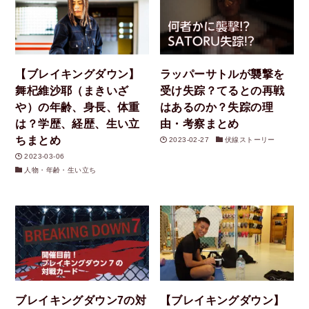
【ブレイキングダウン】
ラッパーサトルが襲撃を
舞杞維沙耶（まきいざ
受け失踪？てるとの再戦
や）の年齢、身長、体重
はあるのか？失踪の理
は？学歴、経歴、生い立
由・考察まとめ
ちまとめ
2023-02-27
伏線ストーリー
2023-03-06
人物・年齢・生い立ち
ブレイキングダウン7の対
【ブレイキングダウン】