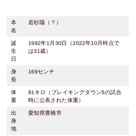
本
若杉陽（？）
名
誕
1992年1月30日（2022年10月時点で
生
は31歳）
日
身
169センチ
長
体
81キロ（ブレイキングダウン5の試合
重
時に公表された体重）
出
愛知県豊橋市
身
地