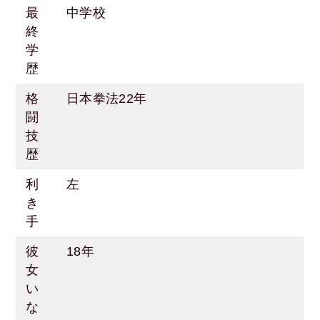
最
中学校
終
学
歴
格
日本拳法22年
闘
技
歴
利
左
き
手
彼
18年
女
い
な